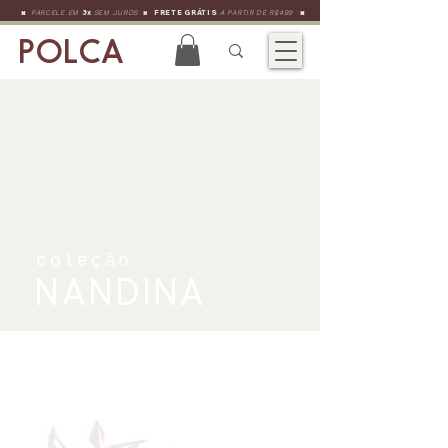
•
•
PARCELE EM
3x
SEM JUROS
•
FRETE GRÁTIS
A PARTIR DE R$499
POLCA
coleção
NANDINA
POLCA +
Bia Fujinka
Thiemy Shinzato