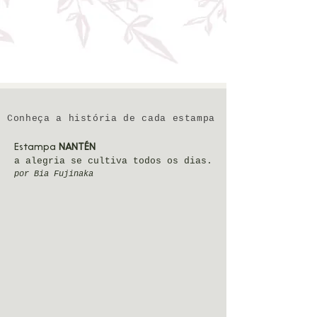
Conheça a história de cada estampa
Estampa
NANTÉN
a alegria se cultiva todos os dias.
por Bia Fujinaka