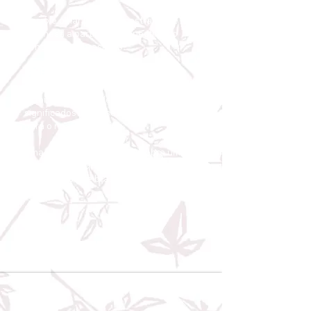
Como é olhar para a ancestralidade
japonesa a partir da perspectiva do
centro-oeste brasileiro?
Bia Fujinaka
e
Thiemy Shinzato
compartilham seus olhares em
estampas cheias de história e
significados preciosos pra gente trazer
para o nosso cotidiano.
Uma
colab
deliciosa, que celebra uma
influência cultural tão presente no
nosso senso de brasilidade.