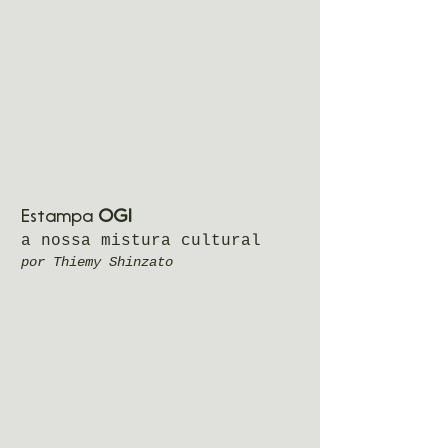
Estampa
OGI
a nossa mistura cultural
por Thiemy Shinzato