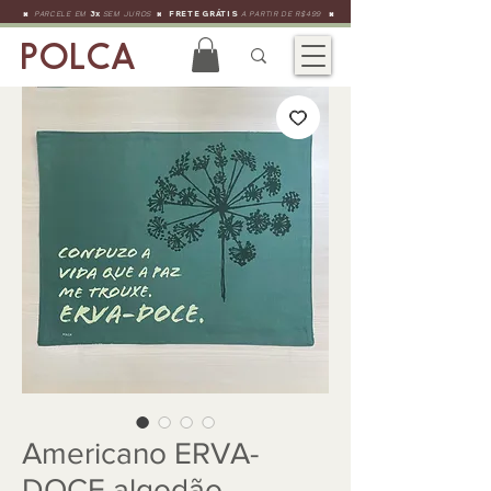
•
•
PARCELE EM
3x
SEM JUROS
•
FRETE GRÁTIS
A PARTIR DE R$499
POLCA
Americano ERVA-
DOCE algodão